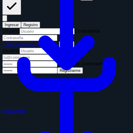
Ingresar
Registro
Usuario
Contraseña
¿Olvidaste tu contraseña?
Entrar
Usuario
Correo
Contraseña
Confirmar contraseña
Registrarme
Descargar