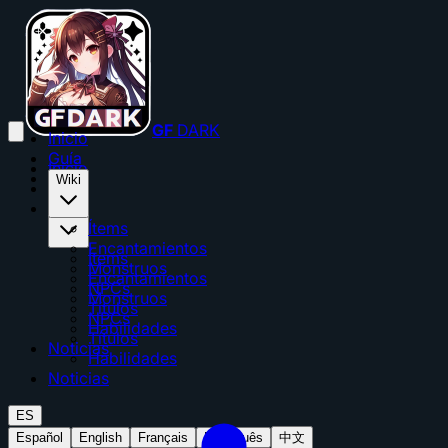
GF
DARK
Inicio
Guía
Inicio
Wiki
Guía
Wiki
Ítems
Encantamientos
Ítems
Monstruos
Encantamientos
NPCs
Monstruos
Títulos
NPCs
Habilidades
Títulos
Noticias
Habilidades
Noticias
ES
Español
English
Français
Português
中文