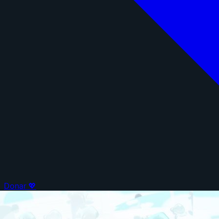
Donar 💖