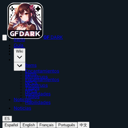
GF
DARK
Inicio
Guía
Inicio
Wiki
Guía
Wiki
Ítems
Encantamientos
Ítems
Monstruos
Encantamientos
NPCs
Monstruos
Títulos
NPCs
Habilidades
Títulos
Noticias
Habilidades
Noticias
ES
Español
English
Français
Português
中文